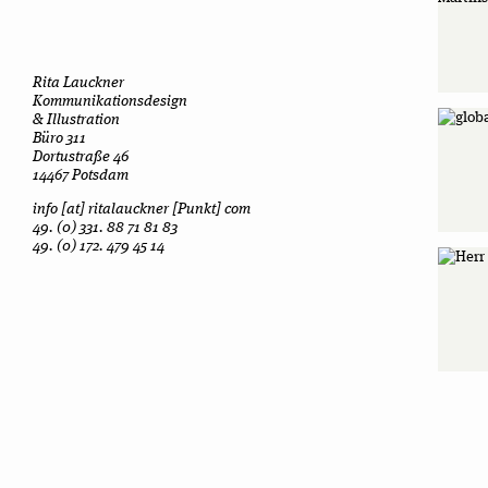
Rita Lauck­ner
Kom­mu­ni­ka­ti­ons­de­sign
& Illus­tra­tion
Büro 311
Dor­tu­straße 46
14467 Potsdam
info [at] ritalauck­ner [Punkt] com
49. (0) 331. 88 71 81 83
49. (0) 172. 479 45 14