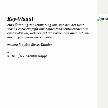
Key-Visual
Zur För­de­rung der Ver­mie­tung von Objek­ten der Deut­
schen Gesell­schaft für Immo­bi­li­en­fonds ent­wi­ckel­ten wir
ein Key-Visual, wel­ches auf Bro­schü­ren wie auch auf Ver­
mie­tungs­ban­nern wir­ken kann.
wei­tere Pro­jekte die­ses Kunden
–
KUNDE/AG: Agen­tur Kappa