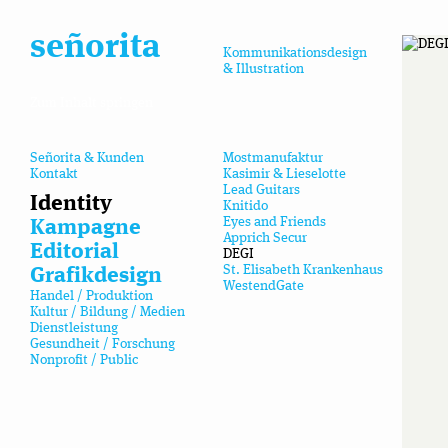
señorita
Kommunikationsdesign
& Illustration
Zum Inhalt springen
Señorita & Kunden
Mostmanufaktur
Kontakt
Kasimir & Lieselotte
Lead Guitars
Identity
Knitido
Eyes and Friends
Kampagne
Apprich Secur
Editorial
DEGI
St. Elisabeth Krankenhaus
Grafikdesign
WestendGate
Handel / Produktion
Kultur / Bildung / Medien
Dienstleistung
Gesundheit / Forschung
Nonprofit / Public