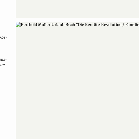
erbs­
ans­
ion