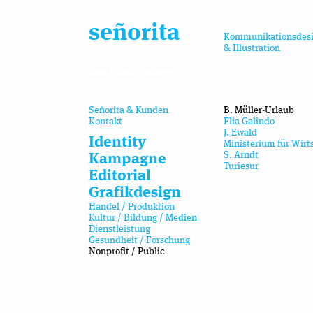
señorita
Kommunikationsdes
& Illustration
Zum Inhalt springen
Señorita & Kunden
B. Müller-Urlaub
Kontakt
Flia Galindo
J. Ewald
Identity
Ministerium für Wirt
S. Arndt
Kampagne
Turiesur
Editorial
Grafikdesign
Handel / Produktion
Kultur / Bildung / Medien
Dienstleistung
Gesundheit / Forschung
Nonprofit / Public