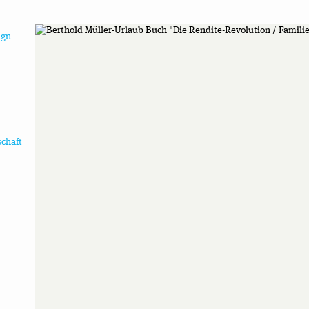
ign
schaft