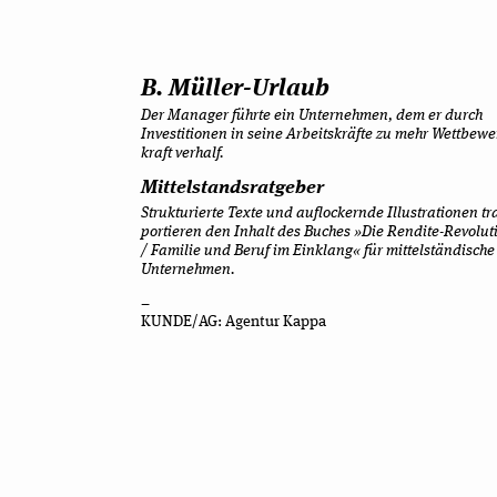
B. Müller-Urlaub
Der Mana­ger führte ein Unter­neh­men, dem er durch
Inves­ti­tio­nen in seine Arbeits­kräfte zu mehr Wett­be­w
kraft verhalf.
Mit­tel­stands­rat­ge­ber
Struk­tu­rierte Texte und auf­lo­ckernde Illus­tra­tio­nen tr
por­tie­ren den Inhalt des Buches »Die Rendite-Revolut
/ Fami­lie und Beruf im Ein­klang« für mit­tel­stän­di­sche
Unternehmen.
–
KUNDE/AG: Agen­tur Kappa