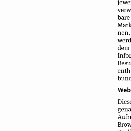
jewei
ver­w
bare 
Mar­k
nen, 
wer­d
dem 
Infor
Besuc
ent­h
bun­
Web 
Diese
gena
Auf­r
Brow­