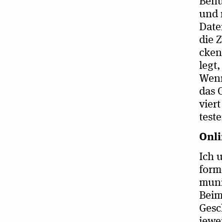
Benut
und n
Date
die 
cken
legt,
Wenn
das 
vier
tes­t
Onli
Ich u
for­m
mu­ni
Beim 
Gesch
jewei