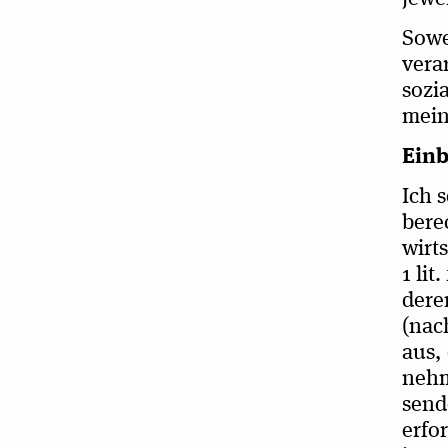
Sowe
ver­a
sozia
mei­n
Ein­
Ich s
berec
wirt­
1 lit
deren
(nach
aus, 
neh­
sen­d
erfo