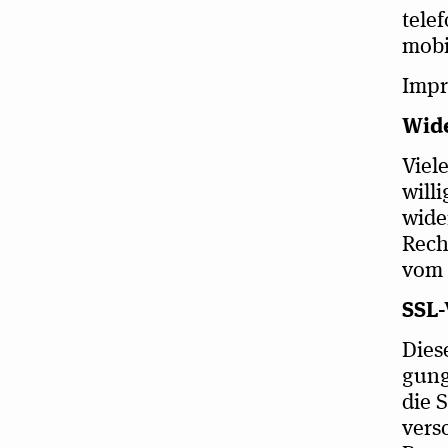
tele­
mobil
Impr
Wide
Viele
wil­l
wider
Recht
vom 
SSL-
Dies
gung 
die S
ver­s