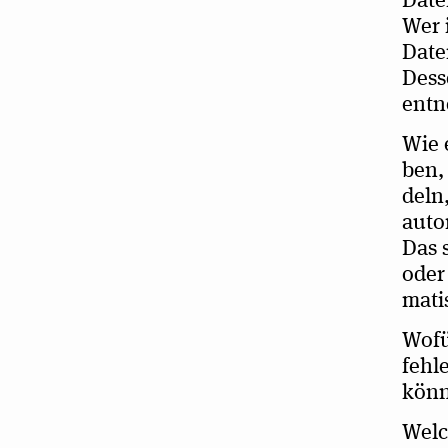
Daten
Wer i
Daten
Des­s
ent
Wie 
ben, 
deln,
auto
Das s
oder 
ma­ti
Wofü
feh­l
kön­n
Wel­