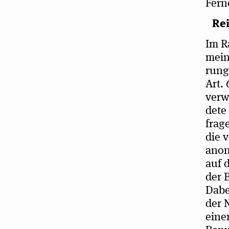
Fer­n
Reic
Im R
mei­n
rung 
Art. 
ver­w
dete 
frage
die v
anony
auf 
der B
Dabei
der N
eine