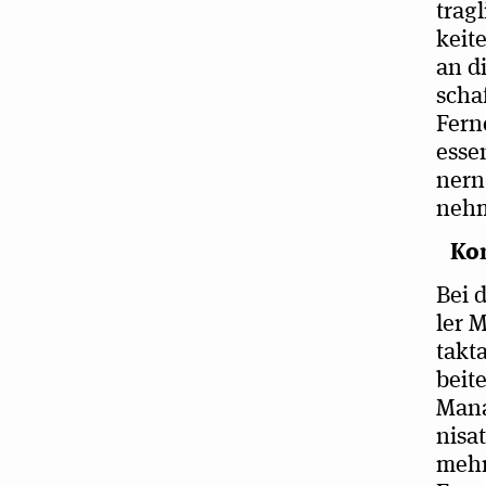
trag­
kei­t
an di
schaf
Fer­n
es­se
nern,
neh­m
Kon
Bei d
ler 
takta
bei­
Mana
ni­sa
mehr 