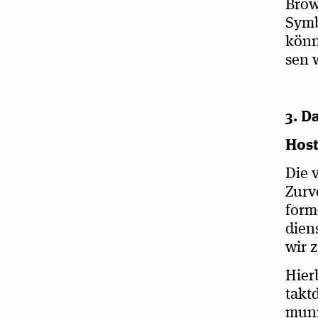
Brow
Symbo
kön­n
sen 
3. D
Hos­
Die 
Zur­v
form­
diens
wir z
Hier­
takt­
mu­ni