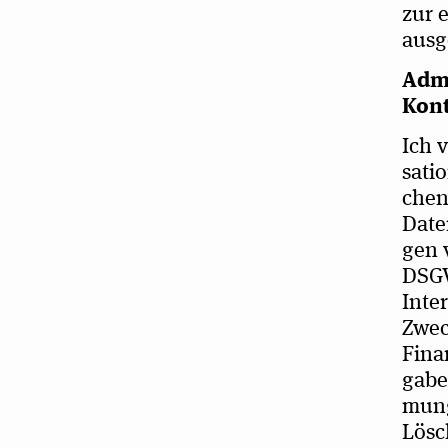
zur e
aus
Admi­
Kon
Ich v
sa­ti
chen 
Daten
gen v
DSGVO
Inter
Zweck
Finan
ga­be
mung
Lösch