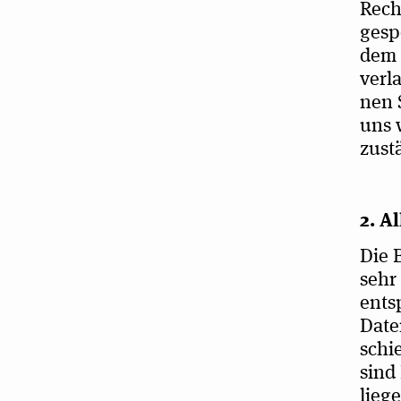
Rech
gespe
dem 
ver­
nen 
uns 
zustä
2. A
Die B
sehr 
ent­s
Date
schie
sind 
lie­g