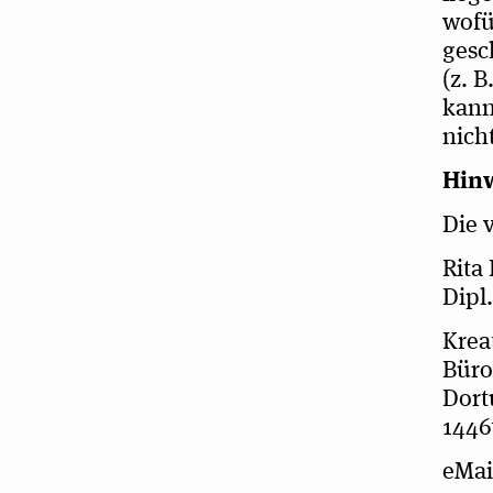
wofü
gesch
(z. B
kann
nich
Hin­
Die v
Rita
Dipl.
Krea­
Büro
Dor­t
1446
eMai