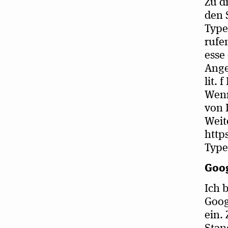
Zu d
den 
Typek
ru­f
esse 
Angeb
lit. 
Wenn 
von 
Wei­
http
Type
Goo
Ich 
Goog
ein. 