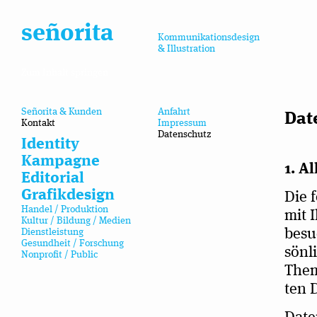
señorita
Kommunikationsdesign
& Illustration
Zum Inhalt springen
Señorita & Kunden
Anfahrt
Date
Kontakt
Impressum
Datenschutz
Identity
Kampagne
1. A
Editorial
Grafikdesign
Die f
Handel / Produktion
mit I
Kultur / Bildung / Medien
besu­
Dienstleistung
Gesundheit / Forschung
sön­l
Nonprofit / Public
Them
ten 