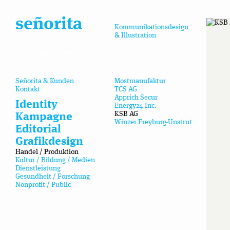
señorita
Kommunikationsdesign
& Illustration
Zum Inhalt springen
Señorita & Kunden
Mostmanufaktur
Kontakt
TCS AG
Apprich Secur
Identity
Energy24 Inc.
KSB AG
Kampagne
Winzer Freyburg-Unstrut
Editorial
Grafikdesign
Handel / Produktion
Kultur / Bildung / Medien
Dienstleistung
Gesundheit / Forschung
Nonprofit / Public