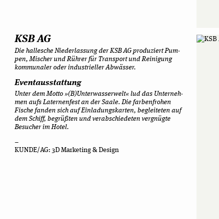
KSB AG
Die hal­le­sche Nie­der­las­sung der KSB AG pro­du­ziert Pum­
pen, Mischer und Rüh­rer für Trans­port und Rei­ni­gung
kom­mu­na­ler oder indus­tri­el­ler Abwässer.
Even­t­aus­stat­tung
Unter dem Motto »(B)Unterwasserwelt« lud das Unter­neh­
men aufs Later­nen­fest an der Saale. Die far­ben­fro­hen
Fische fan­den sich auf Ein­la­dungs­kar­ten, beglei­te­ten auf
dem Schiff, begrüß­ten und ver­ab­schie­de­ten ver­gnügte
Besu­cher im Hotel.
–
KUNDE/AG: 3D Mar­ke­ting & Design