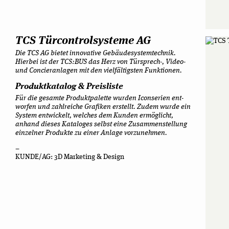
TCS Tür­con­trol­sys­teme AG
Die TCS AG bie­tet inno­va­tive Gebäu­de­sys­tem­tech­nik.
Hier­bei ist der TCS:BUS das Herz von Türsprech-, Video-
und Con­cier­an­la­gen mit den viel­fäl­tigs­ten Funktionen.
Pro­dukt­ka­ta­log & Preisliste
Für die gesamte Pro­dukt­pa­lette wur­den Icon­se­rien ent­
wor­fen und zahl­rei­che Gra­fi­ken erstellt. Zudem wurde ein
Sys­tem ent­wi­ckelt, wel­ches dem Kun­den ermög­licht,
anhand die­ses Kata­lo­ges selbst eine Zusam­men­stel­lung
ein­zel­ner Pro­dukte zu einer Anlage vorzunehmen.
–
KUNDE/AG: 3D Mar­ke­ting & Design