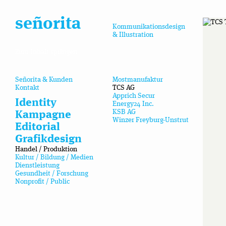
señorita
Kommunikationsdesign
& Illustration
Zum Inhalt springen
Señorita & Kunden
Mostmanufaktur
Kontakt
TCS AG
Apprich Secur
Identity
Energy24 Inc.
KSB AG
Kampagne
Winzer Freyburg-Unstrut
Editorial
Grafikdesign
Handel / Produktion
Kultur / Bildung / Medien
Dienstleistung
Gesundheit / Forschung
Nonprofit / Public