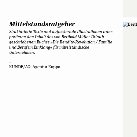
Mit­tel­stands­rat­ge­ber
Struk­tu­rierte Texte und auf­lo­ckernde Illus­tra­tio­nen trans­
por­tie­ren den Inhalt des von Bert­hold Müller-Urlaub
geschrie­be­nen Buches »Die Rendite-Revolution / Fami­lie
und Beruf im Ein­klang« für mit­tel­stän­di­sche
Unternehmen.
–
KUNDE/AG: Agen­tur Kappa