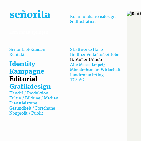
señorita
Kommunikationsdesign
& Illustration
Zum Inhalt springen
Señorita & Kunden
Stadtwerke Halle
Kontakt
Berliner Verkehrsbetriebe
B. Müller-Urlaub
Identity
Alte Messe Leipzig
Ministerium für Wirtschaft
Kampagne
Landesmarketing
Editorial
TCS AG
Grafikdesign
Handel / Produktion
Kultur / Bildung / Medien
Dienstleistung
Gesundheit / Forschung
Nonprofit / Public