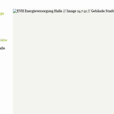
ign
riebe
alle