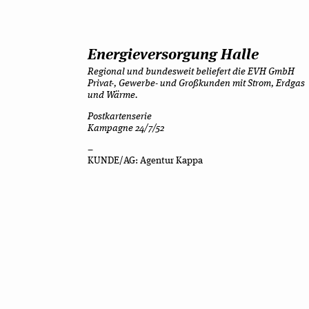
Ener­gie­ver­sor­gung Halle
Regio­nal und bun­des­weit belie­fert die EVH GmbH
Privat-, Gewerbe- und Groß­kun­den mit Strom, Erd­gas
und Wärme.
Post­kar­ten­se­rie
Kam­pa­gne 24/7/52
–
KUNDE/AG: Agen­tur Kappa