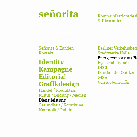
señorita
Kommunikationsdes
& Illustration
Zum Inhalt springen
Señorita & Kunden
Berliner Verkehrsbet
Kontakt
Stadtwerke Halle
Energieversorgung H
Identity
Eyes and Friends
DEGI
Kampagne
Dancker der Optiker
Editorial
GISA
Von Siebenschön
Grafikdesign
Handel / Produktion
Kultur / Bildung / Medien
Dienstleistung
Gesundheit / Forschung
Nonprofit / Public